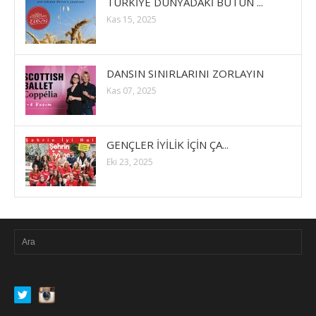
TÜRKİYE DÜNYADAKİ BÜTÜN ...
Kas 15, 2025
DANSIN SINIRLARINI ZORLAYIN
Kas 07, 2025
GENÇLER İYİLİK İÇİN ÇA...
Eki 23, 2025