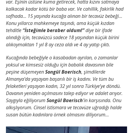
var. Eşinin üstüne kuma getirecek, hatta kızını satmaya
kalkacak kadar kötü bir baba var. Ve cahillik, fakirlik had
safhada… 15 yaşında kucağa alınan bir tecavüz bebeği…
Konu yıllarca mahkemeye taşındı, ama küçük kızdan
tehditle
“İsteğimle beraber oldum!”
diye bir ifade
alındığı için, tecavüzcü sadece 18 yaşından küçük birini
alıkoymaktan 1 yıl 8 ay ceza aldı ve 4 ay yatıp çıktı.
Kucağında bebeğiyle o kasabadan ayrılan, o zamanlar
yoksul ve kimsesiz olduğu için babalık davasının bile
peşine düşemeyen
Songül Baerisch
, şimdilerde
Almanya’da yaşayan başarılı bir iş kadını. Ve tüm bu
felaketleri yaşayan kadın, 32 yıl sonra Türkiye’ye döndü.
Davanın yeniden açılmasını talep ediyor ve adalet arıyor.
Saygıyla eğiliyorum
Songül Baerisch
’in karşısında. Onu
alkışlıyorum. Cinsel istismara ve tecavüze uğradığı halde
susan bütün kadınlara örnek olmasını diliyorum…