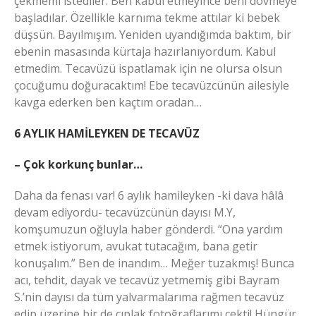
çekmemi istediler. Ben kabul etmeyince beni dövmeye
başladılar. Özellikle karnıma tekme attılar ki bebek
düşsün. Bayılmışım. Yeniden uyandığımda baktım, bir
ebenin masasında kürtaja hazırlanıyordum. Kabul
etmedim. Tecavüzü ispatlamak için ne olursa olsun
çocuğumu doğuracaktım! Ebe tecavüzcünün ailesiyle
kavga ederken ben kaçtım oradan…
6 AYLIK HAMİLEYKEN DE TECAVÜZ
– Çok korkunç bunlar…
Daha da fenası var! 6 aylık hamileyken -ki dava hâlâ
devam ediyordu- tecavüzcünün dayısı M.Y,
komşumuzun oğluyla haber gönderdi. “Ona yardım
etmek istiyorum, avukat tutacağım, bana getir
konuşalım.” Ben de inandım… Meğer tuzakmış! Bunca
acı, tehdit, dayak ve tecavüz yetmemiş gibi Bayram
S.’nin dayısı da tüm yalvarmalarıma rağmen tecavüz
edip üzerine bir de çıplak fotoğraflarımı çekti! Hüngür