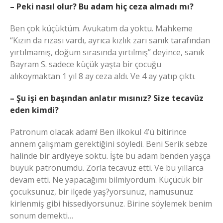
– Peki nasıl olur? Bu adam hiç ceza almadı mı?
Ben çok küçüktüm. Avukatım da yoktu. Mahkeme
“Kızın da rızası vardı, ayrıca kızlık zarı sanık tarafından
yırtılmamış, doğum sırasında yırtılmış” deyince, sanık
Bayram S. sadece küçük yaşta bir çocuğu
alıkoymaktan 1 yıl 8 ay ceza aldı. Ve 4 ay yatıp çıktı.
– Şu işi en başından anlatır mısınız? Size tecavüz
eden kimdi?
Patronum olacak adam! Ben ilkokul 4’ü bitirince
annem çalışmam gerektiğini söyledi. Beni Serik sebze
halinde bir ardiyeye soktu. İşte bu adam benden yaşça
büyük patronumdu. Zorla tecavüz etti. Ve bu yıllarca
devam etti. Ne yapacağımı bilmiyordum. Küçücük bir
çocuksunuz, bir ilçede yaş?yorsunuz, namusunuz
kirlenmiş gibi hissediyorsunuz. Birine söylemek benim
sonum demekti…