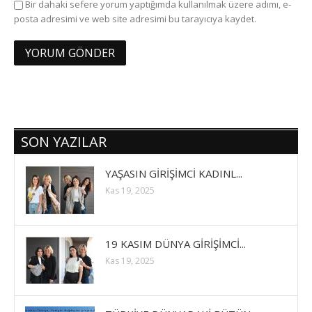
Bir dahaki sefere yorum yaptığımda kullanılmak üzere adımı, e-
posta adresimi ve web site adresimi bu tarayıcıya kaydet.
SON YAZILAR
YAŞASIN GİRİŞİMCİ KADINL...
Kas 19, 2025
19 KASIM DÜNYA GİRİŞİMCİ...
Kas 19, 2025