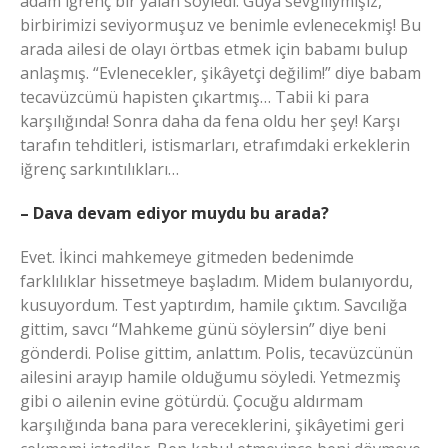
adam iğrenç bir yalan söyledi: Güya sevgiliymişiz,
birbirimizi seviyormuşuz ve benimle evlenecekmiş! Bu
arada ailesi de olayı örtbas etmek için babamı bulup
anlaşmış. “Evlenecekler, şikâyetçi değilim!” diye babam
tecavüzcümü hapisten çıkartmış… Tabii ki para
karşılığında! Sonra daha da fena oldu her şey! Karşı
tarafın tehditleri, istismarları, etrafımdaki erkeklerin
iğrenç sarkıntılıkları…
– Dava devam ediyor muydu bu arada?
Evet. İkinci mahkemeye gitmeden bedenimde
farklılıklar hissetmeye başladım. Midem bulanıyordu,
kusuyordum. Test yaptırdım, hamile çıktım. Savcılığa
gittim, savcı “Mahkeme günü söylersin” diye beni
gönderdi. Polise gittim, anlattım. Polis, tecavüzcünün
ailesini arayıp hamile olduğumu söyledi. Yetmezmiş
gibi o ailenin evine götürdü. Çocuğu aldırmam
karşılığında bana para vereceklerini, şikâyetimi geri