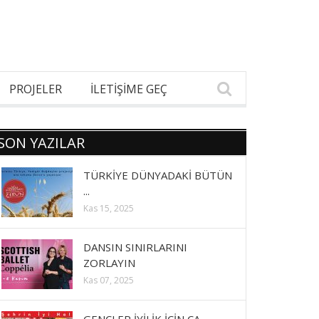
PROJELER
İLETİŞİME GEÇ
SON YAZILAR
TÜRKİYE DÜNYADAKİ BÜTÜN
...
Kas 15, 2025
DANSIN SINIRLARINI
ZORLAYIN
Kas 07, 2025