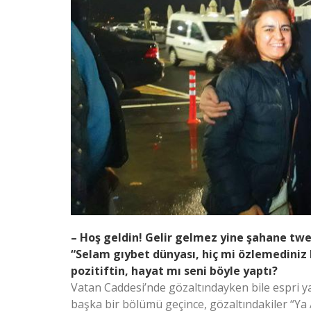
– Hoş geldin! Gelir gelmez yine şahane twe
“Selam gıybet dünyası, hiç mi özlemediniz 
pozitiftin, hayat mı seni böyle yaptı?
Vatan Caddesi’nde gözaltındayken bile espri 
başka bir bölümü geçince, gözaltındakiler “Ya A