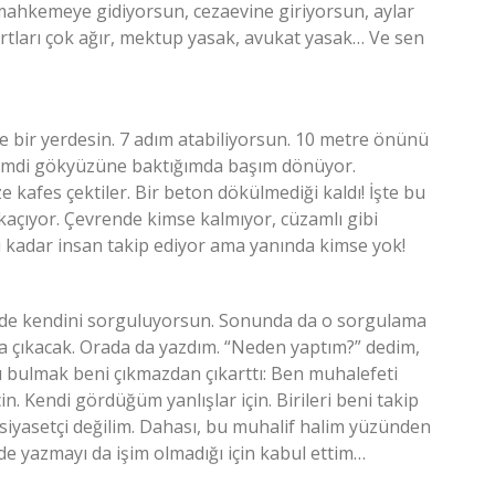
a mahkemeye gidiyorsun, cezaevine giriyorsun, aylar
artları çok ağır, mektup yasak, avukat yasak… Ve sen
 bir yerdesin. 7 adım atabiliyorsun. 10 metre önünü
Şimdi gökyüzüne baktığımda başım dönüyor.
kafes çektiler. Bir beton dökülmediği kaldı! İşte bu
 kaçıyor. Çevrende kimse kalmıyor, cüzamlı gibi
kadar insan takip ediyor ama yanında kimse yok!
çeride kendini sorguluyorsun. Sonunda da o sorgulama
da çıkacak. Orada da yazdım. “Neden yaptım?” dedim,
ı bulmak beni çıkmazdan çıkarttı: Ben muhalefeti
n. Kendi gördüğüm yanlışlar için. Birileri beni takip
 siyasetçi değilim. Dahası, bu muhalif halim yüzünden
de yazmayı da işim olmadığı için kabul ettim…