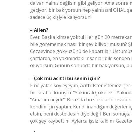
da var. Yalnız değilsin gibi geliyor. Ama sonr
geçiyor, bir bakıyorsun hep yalnızsın! OHAL ş
sadece üç kişiyle kalıyorsun!
– Ailen?
Evet. Başka kimse yoktu! Her gün 20 metrekare
bile görememek nasıl bir şey biliyor musun? 
Cezaevinde gökyüzünü de kapattılar. Üstümüze 
şartlarda, en yakınındaki insanlar bile senden
oluyorsun. Günün sonunda bir bakıyorsun, bu 
– Çok mu acıttı bu senin içini?
E ne yalan söyleyeyim, acıttı! İster istemez i
bir kitaba dönüştü: “Sakıncalı Çökelek.” Yakın
“Amacım neydi?” Biraz da bu soruların cevabın
kendim için yaptım. Kendi inandığım değerler içi
etsin, beni desteklesin diye değil. Ben sonuçta
çok şey kaybettim. Aylarca işsiz kaldım. Gazete