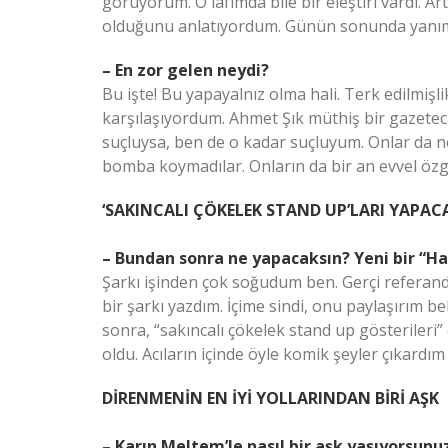
görüyorum. O lafımda bile bir eleştiri vardı. 
olduğunu anlatıyordum. Günün sonunda yanım
– En zor gelen neydi?
Bu işte! Bu yapayalnız olma hali. Terk edilmişli
karşılaşıyordum. Ahmet Şık müthiş bir gazeteci
suçluysa, ben de o kadar suçluyum. Onlar da ne
bomba koymadılar. Onların da bir an evvel özg
‘SAKINCALI ÇÖKELEK STAND UP’LARI YAPAC
– Bundan sonra ne yapacaksın? Yeni bir “
Şarkı işinden çok soğudum ben. Gerçi referan
bir şarkı yazdım. İçime sindi, onu paylaşırım be
sonra, “sakıncalı çökelek stand up gösterileri”
oldu. Acıların içinde öyle komik şeyler çıkar
DİRENMENİN EN İYİ YOLLARINDAN BİRİ AŞK
– Karın Meltem’le nasıl bir aşk yaşıyorsunu