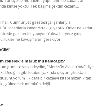
Artık Türkiye’de muhalefet yapmanın ne kadar zor
da kimse yoktu! Tek başıma çektim cezamı…
k hali. Cumhuriyet gazetesi çalışanlarıyla
. Bu insanlarla kader ortaklığı yaptık. Onlar ne kadar
ticede gazetecilik yapıyor. Yoksa bir yere gidip
ürlüklerine kavuşmaları gerekiyor.
AĞIM’
Ham çökelek”e maruz mu kalacağız?
dum günü cezaevindeydim, “Metris’in Avlusu’nda” diye
lki. Dediğim gibi kitabım yakında çıkıyor, çıktıktan
 düşünüyorum. İlk defa bir cezaevi kitabı mizah kitabı
dım ki, gülmemek mümkün değil…
z?