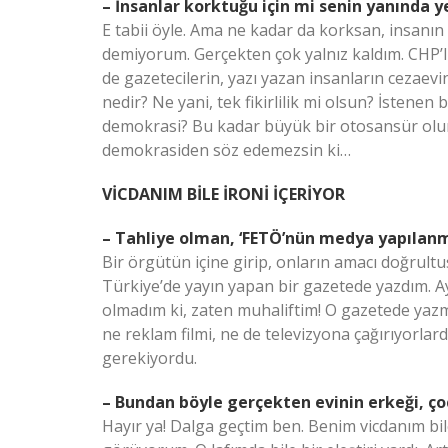
– İnsanlar korktuğu için mi senin yanında y
E tabii öyle. Ama ne kadar da korksan, insanın
demiyorum. Gerçekten çok yalnız kaldım. CHP’lil
de gazetecilerin, yazı yazan insanların ceza
nedir? Ne yani, tek fikirlilik mi olsun? İstene
demokrasi? Bu kadar büyük bir otosansür olursa
demokrasiden söz edemezsin ki…
VİCDANIM BİLE İRONİ İÇERİYOR
– Tahliye olman, ‘FETÖ’nün medya yapılanm
Bir örgütün içine girip, onların amacı doğrul
Türkiye’de yayın yapan bir gazetede yazdım. 
olmadım ki, zaten muhaliftim! O gazetede yazm
ne reklam filmi, ne de televizyona çağırıyorlar
gerekiyordu.
– Bundan böyle gerçekten evinin erkeği, ço
Hayır ya! Dalga geçtim ben. Benim vicdanım bile