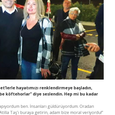
et’lerle hayatımızı renklendirmeye başladın,
be köftehorlar” diye seslendin. Hep mi bu kadar
yapıyordum ben. İnsanları güldürüyordum. Oradan
tilla Taş’ı buraya getirin, adam bize moral veriyordu!”