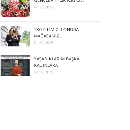
GENÇLER İYİLİK İÇİN ÇA...
Eki 23, 2025
130.YILIMIZI LONDRA
MAĞAZAMIZ...
Eki 20, 2025
YAŞADIKLARIM BAŞKA
KADINLARA...
Eki 16, 2025