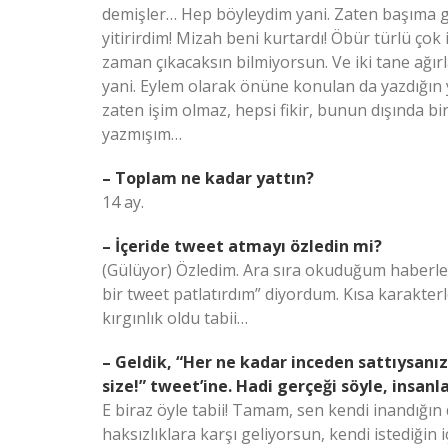
demişler… Hep böyleydim yani. Zaten başıma 
yitirirdim! Mizah beni kurtardı! Öbür türlü çok 
zaman çıkacaksın bilmiyorsun. Ve iki tane ağı
yani. Eylem olarak önüne konulan da yazdığın yaz
zaten işim olmaz, hepsi fikir, bunun dışında b
yazmışım…
– Toplam ne kadar yattın?
14 ay.
– İçeride tweet atmayı özledin mi?
(Gülüyor) Özledim. Ara sıra okuduğum haberler
bir tweet patlatırdım” diyordum. Kısa karakter
kırgınlık oldu tabii…
– Geldik, “Her ne kadar inceden sattıysanı
size!” tweet’ine. Hadi gerçeği söyle, insanl
E biraz öyle tabii! Tamam, sen kendi inandığın 
haksızlıklara karşı geliyorsun, kendi istediğin