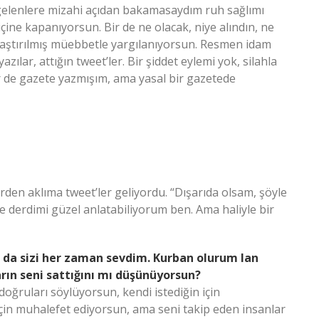
gelenlere mizahi açıdan bakamasaydım ruh sağlımı
içine kapanıyorsun. Bir de ne olacak, niye alındın, ne
rlaştırılmış müebbetle yargılanıyorsun. Resmen idam
ılar, attığın tweet’ler. Bir şiddet eylemi yok, silahla
ir de gazete yazmışım, ama yasal bir gazetede
den aklıma tweet’ler geliyordu. “Dışarıda olsam, şöyle
le derdimi güzel anlatabiliyorum ben. Ama haliyle bir
z da sizi her zaman sevdim. Kurban olurum lan
arın seni sattığını mı düşünüyorsun?
doğruları söylüyorsun, kendi istediğin için
 için muhalefet ediyorsun, ama seni takip eden insanlar