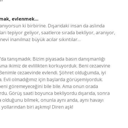
şamak, evlenmek…
anıyorsun ki birbirine. Dışarıdaki insan da aslında
ları tepiyor geliyor, saatlerce sırada bekliyor, aranıyor,
evi inanılmaz büyük acılar sıkıntılar…
er’da tanışmadık. Bizim piyasada basın danışmanlığı
. Ama ikimiz de evlilikten korkuyorduk. Beni cezaevine
 Benimle cezaevinde evlendi. Şöhret olduğumda, iyi
Evli olmadığımız için başlarda görüşemiyorduk.
beni göremeyeceğini bile bile. Ama onun orada
rdu. Görüş saati boyunca bekliyordu dışarıda, sonra
 olduğunu bilmek, onunla aynı anda, aynı havayı
yollarından biri aşkmış! Diren aşk!