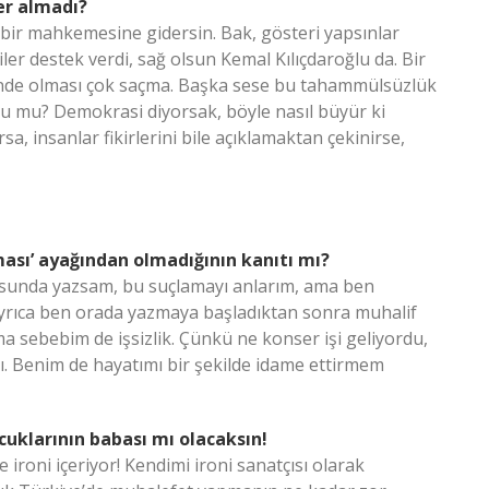
er almadı?
 bir mahkemesine gidersin. Bak, gösteri yapsınlar
er destek verdi, sağ olsun Kemal Kılıçdaroğlu da. Bir
evinde olması çok saçma. Başka sese bu tahammülsüzlük
n bu mu? Demokrasi diyorsak, böyle nasıl büyür ki
, insanlar fikirlerini bile açıklamaktan çekinirse,
ası’ ayağından olmadığının kanıtı mı?
tusunda yazsam, bu suçlamayı anlarım, ama ben
Ayrıca ben orada yazmaya başladıktan sonra muhalif
a sebebim de işsizlik. Çünkü ne konser işi geliyordu,
dı. Benim de hayatımı bir şekilde idame ettirmem
cuklarının babası mı olacaksın!
 ironi içeriyor! Kendimi ironi sanatçısı olarak