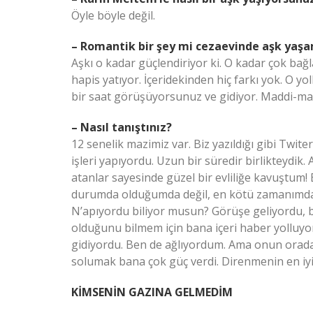
Öyle böyle değil.
– Romantik bir şey mi cezaevinde aşk ya
Aşkı o kadar güçlendiriyor ki. O kadar çok bağl
hapis yatıyor. İçeridekinden hiç farkı yok. O yol
bir saat görüşüyorsunuz ve gidiyor. Maddi-man
– Nasıl tanıştınız?
12 senelik mazimiz var. Biz yazıldığı gibi Twit
işleri yapıyordu. Uzun bir süredir birlikteydik
atanlar sayesinde güzel bir evliliğe kavuştum!
durumda olduğumda değil, en kötü zamanımda. 
N’apıyordu biliyor musun? Görüşe geliyordu, 
olduğunu bilmem için bana içeri haber yolluyo
gidiyordu. Ben de ağlıyordum. Ama onun orada
solumak bana çok güç verdi. Direnmenin en iyi 
KİMSENİN GAZINA GELMEDİM