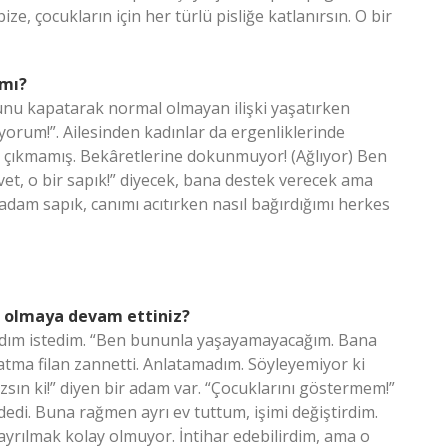
e, çocukların için her türlü pisliğe katlanırsın. O bir
 mı?
unu kapatarak normal olmayan ilişki yaşatırken
yorum!”. Ailesinden kadınlar da ergenliklerinde
i çıkmamış. Bekâretlerine dokunmuyor! (Ağlıyor) Ben
vet, o bir sapık!” diyecek, bana destek verecek ama
adam sapık, canımı acıtırken nasıl bağırdığımı herkes
te olmaya devam ettiniz?
dım istedim. “Ben bununla yaşayamayacağım. Bana
atma filan zannetti. Anlatamadım. Söyleyemiyor ki
zsın ki!” diyen bir adam var. “Çocuklarını göstermem!”
edi. Buna rağmen ayrı ev tuttum, işimi değiştirdim.
yrılmak kolay olmuyor. İntihar edebilirdim, ama o