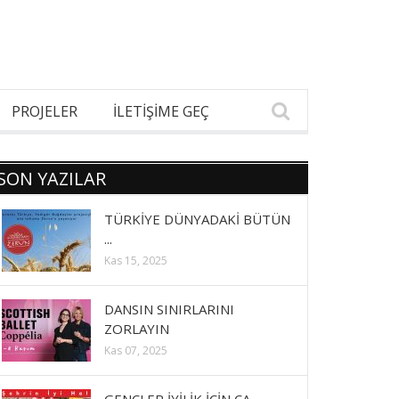
PROJELER
İLETİŞİME GEÇ
SON YAZILAR
TÜRKİYE DÜNYADAKİ BÜTÜN
...
Kas 15, 2025
DANSIN SINIRLARINI
ZORLAYIN
Kas 07, 2025