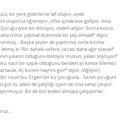
cu, bir yere giderlerse laf oluyor, evde
ıl oluyorsa öğreniyor, öfke içinde eve geliyor. Ama
. Çocuğu iyice bir dövüyor, evden atıyor. Sonra kızına
“Baba n’olur yapma! Aramızda bir şey olmadı!” diyor.
yunmuş… Başka şeyler de yaptırmış zorla kızıma.
demiş ki “Bir dahaki sefere, cezası daha ağır olacak!”
ının yalancı olduğunu bilmiyor musun, yalan söylüyor!”
kü nasıl bir sapık olduğunu benden iyi kimse bilemez.
acak. Al, kızının hayrını gör!” diyor. (Ağlıyor)
 Bir insan bu. Ergen bir kız çocuğuna… Senin çocuğun!
gör ki, ailesi de çalıştığı işyeri de ona sahip çıkıyor.
yormuşuz. Bir de bizi evden atmaya çalışıyorlar…
yoruz…