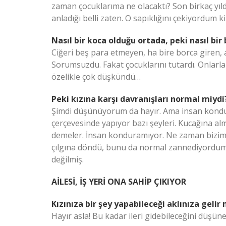
zaman çocuklarıma ne olacaktı? Son birkaç yıldı
anladığı belli zaten. O sapıklığını çekiyordum
Nasıl bir koca olduğu ortada, peki nasıl bir
Ciğeri beş para etmeyen, ha bire borca giren, a
Sorumsuzdu. Fakat çocuklarını tutardı. Onlarla 
özelikle çok düşkündü…
Peki kızına karşı davranışları normal miydi
Şimdi düşünüyorum da hayır. Ama insan kondu
çerçevesinde yapıyor bazı şeyleri. Kucağına al
demeler. İnsan konduramıyor. Ne zaman bizimk
çılgına döndü, bunu da normal zannediyordum,
değilmiş.
AİLESİ, İŞ YERİ ONA SAHİP ÇIKIYOR
Kızınıza bir şey yapabileceği aklınıza gelir 
Hayır asla! Bu kadar ileri gidebileceğini düşün