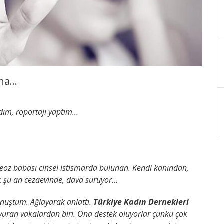
ına…
dım, röportajı yaptım…
zbeöz babası cinsel istismarda bulunan. Kendi kanından,
k şu an cezaevinde, dava sürüyor…
nuştum. Ağlayarak anlattı.
Türkiye Kadın Dernekleri
vuran vakalardan biri. Ona destek oluyorlar çünkü çok