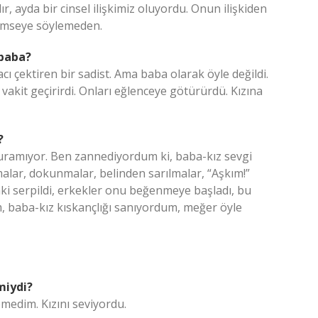
r, ayda bir cinsel ilişkimiz oluyordu. Onun ilişkiden
 kimseye söylemeden.
 baba?
cı çektiren bir sadist. Ama baba olarak öyle değildi.
vakit geçirirdi. Onları eğlenceye götürürdü. Kızına
?
ramıyor. Ben zannediyordum ki, baba-kız sevgi
malar, dokunmalar, belinden sarılmalar, “Aşkım!”
i serpildi, erkekler onu beğenmeye başladı, bu
 baba-kız kıskançlığı sanıyordum, meğer öyle
miydi?
emedim. Kızını seviyordu.