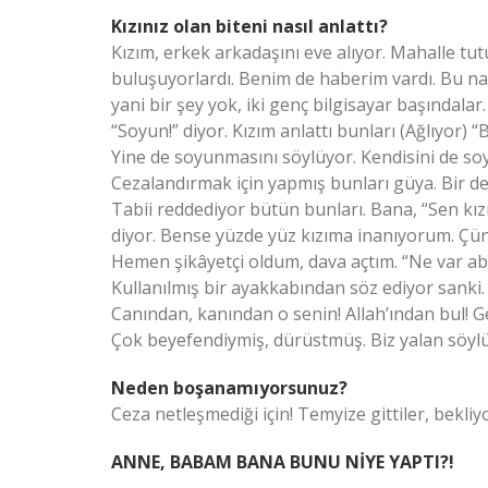
Kızınız olan biteni nasıl anlattı?
Kızım, erkek arkadaşını eve alıyor. Mahalle tutu
buluşuyorlardı. Benim de haberim vardı. Bu nas
yani bir şey yok, iki genç bilgisayar başındalar
“Soyun!” diyor. Kızım anlattı bunları (Ağlıyor) 
Yine de soyunmasını söylüyor. Kendisini de so
Cezalandırmak için yapmış bunları güya. Bir de 
Tabii reddediyor bütün bunları. Bana, “Sen kız
diyor. Bense yüzde yüz kızıma inanıyorum. Çün
Hemen şikâyetçi oldum, dava açtım. “Ne var abart
Kullanılmış bir ayakkabından söz ediyor sanki.
Canından, kanından o senin! Allah’ından bul! Gel 
Çok beyefendiymiş, dürüstmüş. Biz yalan söylü
Neden boşanamıyorsunuz?
Ceza netleşmediği için! Temyize gittiler, bekli
ANNE, BABAM BANA BUNU NİYE YAPTI?!