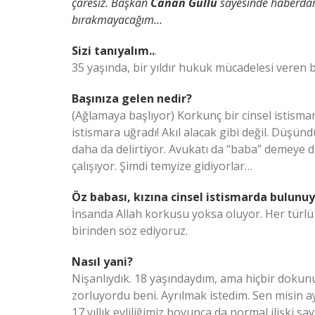
çaresiz. Başkan
Canan Güllü
sayesinde haberdar
bırakmayacağım…
Sizi tanıyalım..
.
35 yaşında, bir yıldır hukuk mücadelesi veren
Başınıza gelen nedir?
(Ağlamaya başlıyor) Korkunç bir cinsel istismar
istismara uğradı! Akıl alacak gibi değil. Düşü
daha da delirtiyor. Avukatı da “baba” demeye 
çalışıyor. Şimdi temyize gidiyorlar…
Öz babası, kızına cinsel istismarda bulunuyo
İnsanda Allah korkusu yoksa oluyor. Her türlü 
birinden söz ediyoruz.
Nasıl yani?
Nişanlıydık. 18 yaşındaydım, ama hiçbir dokunu
zorluyordu beni. Ayrılmak istedim. Sen misin a
17 yıllık evliliğimiz boyunca da normal ilişki say