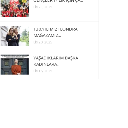
GENÇLER İYİLİK İÇİN ÇA...
Eki 23, 2025
130.YILIMIZI LONDRA
MAĞAZAMIZ...
Eki 20, 2025
YAŞADIKLARIM BAŞKA
KADINLARA...
Eki 16, 2025