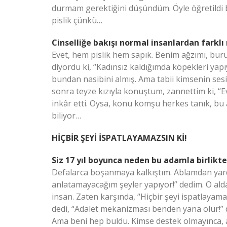
durmam gerektiğini düşündüm. Öyle öğretildi biz
pislik çünkü…
Cinselliğe bakışı normal insanlardan farklı
Evet, hem pislik hem sapık. Benim ağzımı, bur
diyordu ki, “Kadınsız kaldığımda köpekleri yapı
bundan nasibini almış. Ama tabii kimsenin ses
sonra teyze kızıyla konuştum, zannettim ki, “E
inkâr etti. Oysa, konu komşu herkes tanık, bu 
biliyor…
HİÇBİR ŞEYİ İSPATLAYAMAZSIN Kİ!
Siz 17 yıl boyunca neden bu adamla birlik
Defalarca boşanmaya kalkıştım. Ablamdan yar
anlatamayacağım şeyler yapıyor!” dedim. O ald
insan. Zaten karşında, “Hiçbir şeyi ispatlayama
dedi, “Adalet mekanizması benden yana olur!” d
Ama beni hep buldu. Kimse destek olmayınca, a