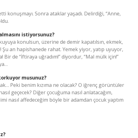
ti konuşmayı. Sonra ataklar yaşadı. Delirdiği, “Anne,
ldu.
 almasını istiyorsunuz?
uyuya konulsun, üzerine de demir kapatılsın, ekmek,
n! Şu an hapishanede rahat. Yemek yiyor, yatıp uyuyor,
! Bir de “İftiraya uğradım!” diyordur, “Mal mülk için!”
 ya…
 korkuyor musunuz?
kacak… Peki benim kızıma ne olacak? O iğrenç görüntüler
 nasıl geçecek? Diğer çocuğuma nasıl anlatacağım,
dimi nasıl affedeceğim böyle bir adamdan çocuk yaptım
ız?