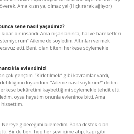
verek. Ama kızın ya, olmaz ya! (Hıçkırarak ağlıyor)
bunca sene nasıl yaşadınız?
kibar bir insandı. Ama nişanlanınca, hal ve hareketleri
n istemiyorum” Aileme de söyledim. Altınları vermek
ecavüz etti. Beni, olan biteni herkese söylemekle
mantıkla evlendiniz!
 çok gençtim. “Kirletilmek” gibi kavramlar vardı,
rletildiğimi düşündüm. “Aileme nasıl söylerim?” dedim.
Herkese bekâretimi kaybettiğimi söylemekle tehdit etti.
” dedim, oysa hayatım onunla evlenince bitti. Ama
 hissettim.
k. Nereye gideceğimi bilemedim. Bana destek olan
i. Bir de ben, hep her şeyi içime atıp, kapı gibi