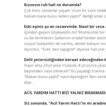
Kızınızın ruh hali ne durumda?
Çok kötü zamanlar yaşadı. Uzun bir süre reddet
babam bana bunu neden yaptı?” dediği anlar o
Eski eşiniz şu an cezaevinde. Nasıl bir ceza
İçimden geçeni söyleyeyim mi? Mümkünse bir k
su da verilmesin. Gebersin orada! Fareler yesi
sosyal faaliyetleri de varmış, devlet bakıyor ona
diyordur, “Evet, ben sapığım!” diyecek hali yok
Delil yetersizliğinden beraat edeceğinden
Hayır ama 24 yıl yese n’olacak, 8 yıl sonra çı
beyninden nasıl silinecek? Bu yaşadığı travma
“Baban bunu yaptı!” nasıl diyeceğim? Ben ken
diye…
ACİL YARDIM HATTI BİZİ YALNIZ BIRAKMADI
Siz sonunda, “Acil Yarım Hattı”nı mı aradın