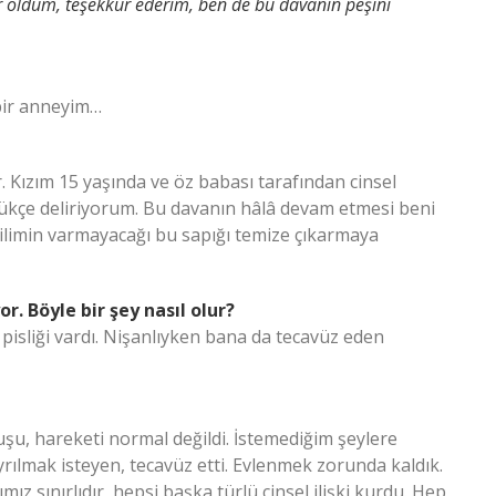
 oldum, teşekkür ederim, ben de bu davanın peşini
 bir anneyim…
. Kızım 15 yaşında ve öz babası tarafından cinsel
ndükçe deliriyorum. Bu davanın hâlâ devam etmesi beni
dilimin varmayacağı bu sapığı temize çıkarmaya
r. Böyle bir şey nasıl olur?
pisliği vardı. Nişanlıyken bana da tecavüz eden
şu, hareketi normal değildi. İstemediğim şeylere
yrılmak isteyen, tecavüz etti. Evlenmek zorunda kaldık.
ımız sınırlıdır, hepsi başka türlü cinsel ilişki kurdu. Hep