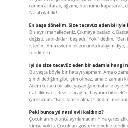
canımı acıtarak, ağzımı, burnumu kapatarak, dö
Nasıl olabilir!
En başa dönelim. Size tecavüz eden biriyle 
Biz aynı mahalledeniz. Çıkmaya başladık. Başta 
değişti, sapıklıkları başladı. “Yok!” dedim, “Be
istedim. Ama evlenmek zorunda kalayım diye, t
tehdit etti…
İyi de size tecavüz eden bir adamla hangi 
Bu yaşta böyle bir hatayı yapmam. Ama o zaman
şimdi dediğim gibi, işim olmaz, ama o zaman ki
Ailem tutucu bir aile, yaşadığım mahalle öyle. 
Cahillik işte, “Rezil olacağım, hayatım bitecek
çaresizdim, “Beni kimse almaz!” dedim, mecbur
Peki bunca yıl nasıl evli kaldınız?
Çocuklarım olunca ayrılamadım. Yine çaresizli
kimse yoktu. Çocukları göstermemekle tehdit ett