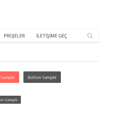
PROJELER
İLETİŞİME GEÇ
 Sample
Button Sample
ton Sample