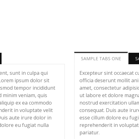
SAMPLE TABS ONE
S
nt, sunt in culpa qui
Excepteur sint occaecat c
 Lorem ipsum dolor sit
officia deserunt mollit a
iusmod tempor incididunt
amet, consectetur adipisi
d minim veniam, quis
ut labore et dolore magna
t aliquip ex ea commodo
nostrud exercitation ulla
derit in voluptate velit
consequat. Duis aute irure
Duis aute irure dolor in
esse cillum dolore eu fugi
dolore eu fugiat nulla
reprehenderit in voluptate
pariatur.